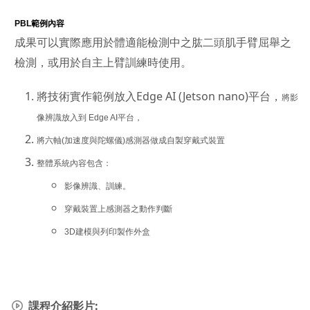
PBL
範例內容
成果可以實際應用於體適能檢測中之肱二頭肌手臂屈舉之
檢測，或用於自主上臂訓練時使用。
將技術實作範例放入Edge AI (Jetson nano)平台，
將影
像辨識放入到 Edge AI平台，
將六軸(加速度 與陀螺儀)感測器做成自製穿戴式裝置
整體系統內容包含：
影像辨識、訓練。
穿戴裝置上感測器之動作判斷
3D建模與列印製作外盒
課程介紹影片: