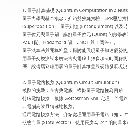
1. 量子計算基礎 (Quantum Computation in a Nutsh
量子力學與基本概念：介紹雙狹縫實驗、EPR思想
(Superposition)、量子糾纏 (Entanglement)
量子位元與量子閘：講解量子位元 (Qubit) 的數學表
Pauli 閘、Hadamard 閘、CNOT 與 T 閘等）。
量子演算法與運算堆疊：探討能展現量子加速優勢的經典演算法
用量子交換測試來解決古典電腦上無多項式時間解的可逆電路
層、設備層到應用層的量子計算堆疊與硬體發展現況
2. 量子電路模擬 (Quantum Circuit Simulation)
模擬的挑戰：在古典電腦上模擬量子電路極為困難，主要面臨指數級
特殊電路模擬：根據 Gottesman-Knill 定理，若電
典電腦高效且精確地模擬。
通用電路模擬方法：介紹處理通用量子電路（如 Cliff
狀態向量 (State-vector)：使用長度為 2^