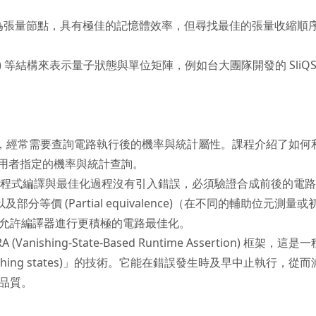
量子閘轉換為張量節點，具有極佳的記憶體效率，但尋找最佳的張量收縮順
 (BDD) 等結構來表示量子狀態與單位矩陣，例如台大團隊開發的 SliQS
子程式設計中，經常需要查詢電路執行後的機率與統計屬性。課程介紹了如何
先進製程IC設計人才培育計畫_
先進製程IC設計人才
答使用者指定的機率與統計查詢。
晶片前瞻技術模組教材
晶片前瞻技術模組教
：為了確保量子程式編譯與最佳化過程沒有引入錯誤，必須驗證合成前後的電
帶隙參考電路設計
微環形調制器 
 以及部分等價 (Partial equivalence)（在不同的輔助位元測量
2026
測器 光學共封
允許編譯器進行更積極的電路最佳化。
本課程聚焦於矽光子（Si
洪崇智
A (Vanishing-State-Based Runtime Assertion) 框架，這
Photonics）核心
hing states)」的技術。它能在錯誤發生時及早中止執行，從
術，內容涵蓋 高速光
（Modulator）..
更新時間 2026-08-03
品質。
林銘偉