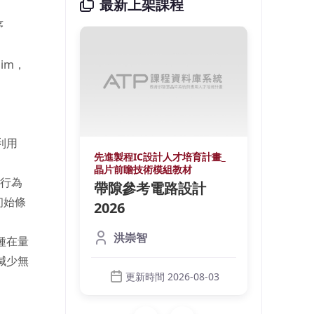
最新上架課程
序
im，
利用
培育計畫_
先進製程IC設計人才培育計畫_
先進製
材
晶片前瞻技術模組教材
晶片前
路行為
鍺光偵
帶隙參考電路設計
微環
或初始條
裝
2026
測器
licon
本課程
洪崇智
是一種在量
元件與設計技
Phot
而減少無
調制器
術，內
（Modu
更新時間 2026-08-03