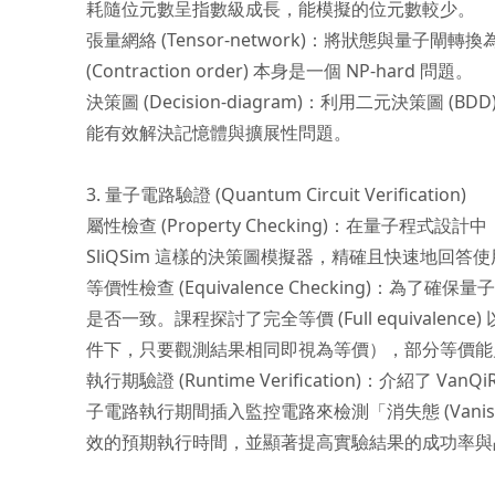
耗隨位元數呈指數級成長，能模擬的位元數較少。
張量網絡 (Tensor-network)：將狀態與
(Contraction order) 本身是一個 NP-hard 問題。
決策圖 (Decision-diagram)：利用二元決策圖
能有效解決記憶體與擴展性問題。
3. 量子電路驗證 (Quantum Circuit Verification)
屬性檢查 (Property Checking)：在量
SliQSim 這樣的決策圖模擬器，精確且快速地回
等價性檢查 (Equivalence Checking)
是否一致。課程探討了完全等價 (Full equivalence)
件下，只要觀測結果相同即視為等價），部分等價能
執行期驗證 (Runtime Verification)：介紹了 VanQiR
子電路執行期間插入監控電路來檢測「消失態 (Vanis
效的預期執行時間，並顯著提高實驗結果的成功率與