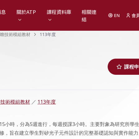
消息
關於ATP
課程資料庫
相關連
EN
會
結
前瞻技術模組教材
113年度
課程申
瞻技術模組教材
／
113年度
15小時，分為5週進行，每週授課3小時。主要對象為研究所學
修，旨在建立學生對矽光子元件設計的完整基礎認知與實作能力