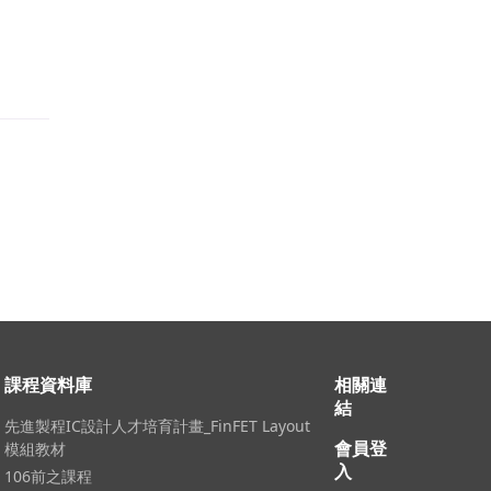
課程資料庫
相關連
結
先進製程IC設計人才培育計畫_FinFET Layout
會員登
模組教材
入
106前之課程