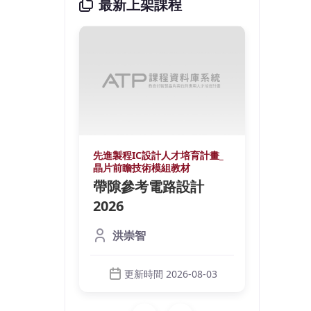
最新上架課程
培育計畫_
先進製程IC設計人才培育計畫_
先進製
材
晶片前瞻技術模組教材
晶片前
鍺光偵
帶隙參考電路設計
微環
裝
2026
測器
licon
本課程
洪崇智
元件與設計技
Phot
調制器
術，內
（Modu
更新時間 2026-08-03