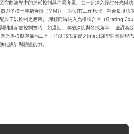
至彎曲波導中的損耗控制與佈局考量。進一步深入探討分光與功
支器與多模干涉耦合器（MMI），說明其工作原理、耦合長度與
涉控制之應用。 課程同時納入光柵耦合器（Grating Coup
與關鍵參數控制技巧，如週期、溝槽深度與發散角等。 全課程
專業光學模擬與佈局工具，並以TSRI支援之imec iSiPP商業製程P
強化設計與驗證能力。
）