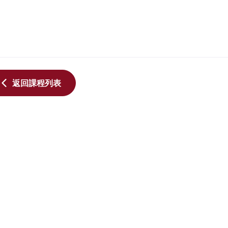
返回課程列表
先進製程IC設計人才培育計畫_
先進製程IC設計人才
晶片前瞻技術模組教材
晶片前瞻技術模組教
帶隙參考電路設計
微環形調制器 
2026
測器 光學共封
本課程聚焦於矽光子（Si
洪崇智
Photonics）核心
術，內容涵蓋 高速光
（Modulator）..
更新時間 2026-08-03
林銘偉