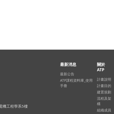
更新時間 2026-
最新消息
關於
ATP
最新公告
計畫說明
ATP課程資料庫_使用
手冊
計畫目的
建置規劃
流程及架
構
大學電機工程學系5樓
組織成員