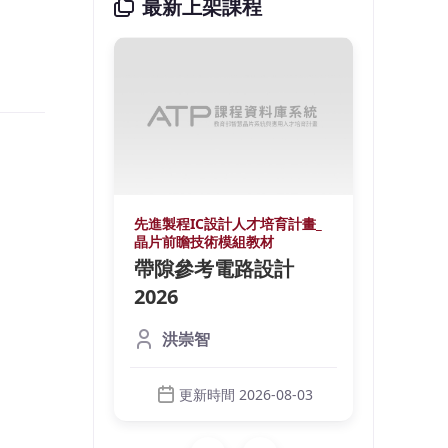
最新上架課程
培育計畫_
先進製程IC設計人才培育計畫_
先進製
材
晶片前瞻技術模組教材
晶片前
鍺光偵
帶隙參考電路設計
微環
裝
2026
測器
licon
本課程
洪崇智
元件與設計技
Phot
調制器
術，內
（Modu
更新時間 2026-08-03