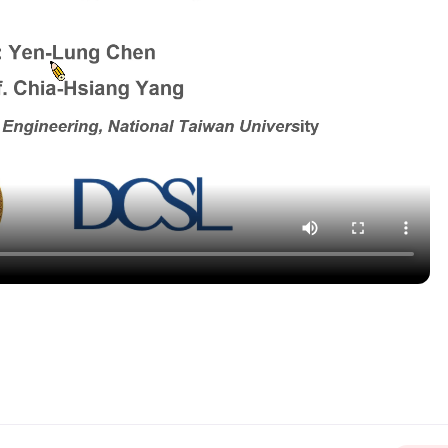
先進製程IC設計人才培育計畫_
先進製程IC設計人才
晶片前瞻技術模組教材
晶片前瞻技術模組教
帶隙參考電路設計
微環形調制器 
2026
測器 光學共封
本課程聚焦於矽光子（Si
洪崇智
Photonics）核心
術，內容涵蓋 高速光
（Modulator）..
更新時間 2026-08-03
林銘偉