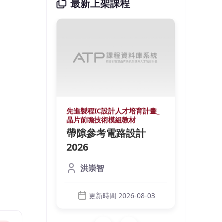
最新上架課程
培育計畫_
先進製程IC設計人才培育計畫_
先進製
材
晶片前瞻技術模組教材
晶片前
鍺光偵
帶隙參考電路設計
微環
裝
2026
測器
licon
本課程
洪崇智
元件與設計技
Phot
調制器
術，內
（Modu
更新時間 2026-08-03