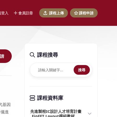
員登入
會員註冊
課程上傳
課程申請
課程搜尋
請
搜尋
課程資料庫
代基因
先進製程IC設計人才培育計畫
序儀進
_FinFET Layout模組教材