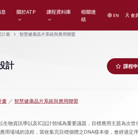
消息
關於ATP
課程資料庫
相關連
EN
會
結
育計畫
智慧健康晶片系統與應用聯盟
設計
課程申
計畫
／
智慧健康晶片系統與應用聯盟
以生物資訊學以及IC設計領域為重要議題，目標應用主題為次世
際應用場域的流程，當收集完目標個體之DNA樣本後，會經過定