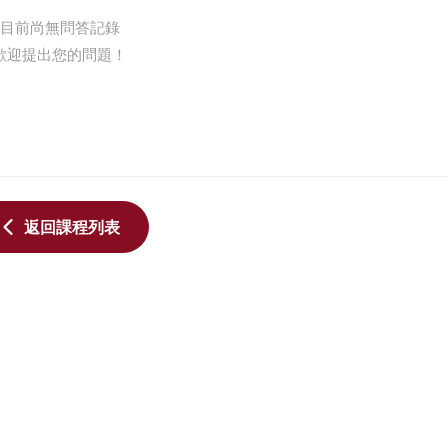
目前尚無問答記錄
歡迎提出您的問題！
先進製程IC設計人才培育計畫_
先進製程IC設計人才
返回課程列表
晶片前瞻技術模組教材
晶片前瞻技術模組教
帶隙參考電路設計
微環形調制器 
2026
測器 光學共封
本課程聚焦於矽光子（Si
洪崇智
Photonics）核心
術，內容涵蓋 高速光
（Modulator）..
更新時間 2026-08-03
林銘偉