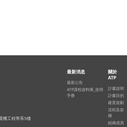
更新時間 2026-
最新消息
關於
ATP
最新公告
計畫說明
ATP課程資料庫_使用
手冊
計畫目的
建置規劃
流程及架
構
大學電機工程學系5樓
組織成員