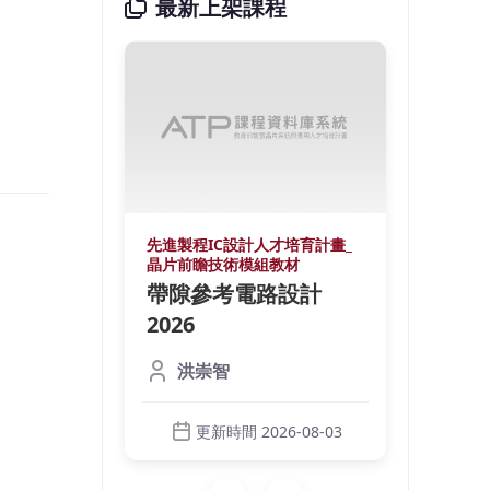
最新上架課程
培育計畫_
先進製程IC設計人才培育計畫_
先進製
材
晶片前瞻技術模組教材
晶片前
鍺光偵
帶隙參考電路設計
微環
裝
2026
測器
licon
本課程
洪崇智
元件與設計技
Phot
調制器
術，內
（Modu
更新時間 2026-08-03